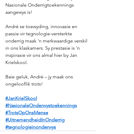
Nasionale Onderrigtoekennings 
aangewys is!
André se toewyding, innovasie en 
passie vir tegnologie-versterkte 
onderrig maak 'n merkwaardige verskil 
in ons klaskamers. Sy prestasie is 'n 
inspirasie vir ons almal hier by Jan 
Krielskool.
Baie geluk, André – jy maak ons 
ongelooflik trots!
#JanKrielSkool
#NasionaleOnderwystoekennings
#TrotsOpOnsMense
#UitnemendheidInOnderrig
#tegnologieinonderwys