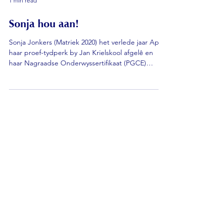
1 min read
Sonja hou aan!
Sonja Jonkers (Matriek 2020) het verlede jaar April
haar proef-tydperk by Jan Krielskool afgelê en
haar Nagraadse Onderwyssertifikaat (PGCE)
voltooi by UCT, ten spyte van die feit dat sy nie self
‘n boek kan vashou of skryf nie! Sy is tans besig
met haar Meestersgraad in Taalwetenskap by
UWC #jankrielstrots #teachers #differently