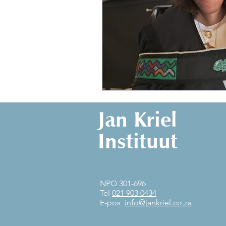
Jan Kriel
Instituut
NPO 301-696
Tel
021 903 0434
E-pos
info@jankriel.co.za