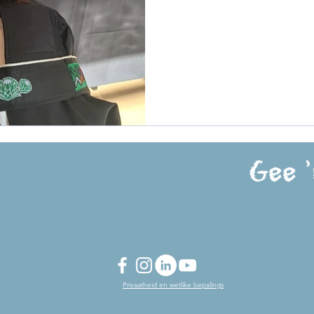
Gee '
Privaatheid en wetlike bepalings