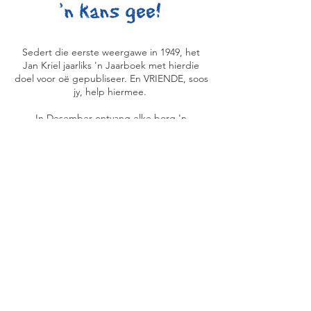
'n kans gee!
Sedert die eerste weergawe in 1949, het
Jan Kriel jaarliks 'n Jaarboek met hierdie
doel voor oë gepubliseer. En VRIENDE, soos
jy, help hiermee.
In Desember ontvang elke borg 'n
eksemplaar van die 2026 Jaarboek waarin
ook erkenning gegee word aan ons vriende
(borge) deur hul name in die jaarboek te
publiseer.
Kyk gerus na vorige weergawes: