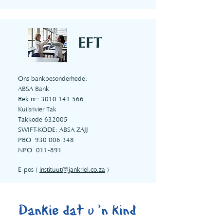
EFT
Ons bankbesonderhede:
ABSA Bank
Rek.nr.:
3010 141 566
Kuilsrivier Tak
Takkode 632005
SWIFT-KODE: ABSA ZAJJ
PBO
930 006 348
NPO
011-891
E-pos (
instituut@jankriel.co.za
)
Dankie dat u 'n kind