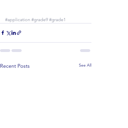
#application
#grade9
#grade1
See All
Recent Posts