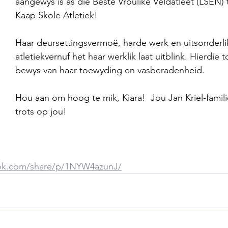
aangewys is as die Beste Vroulike Veldatleet (LSEN)
Kaap Skole Atletiek!
Haar deursettingsvermoë, harde werk en uitsonderli
atletiekvernuf het haar werklik laat uitblink. Hierdie 
bewys van haar toewyding en vasberadenheid.
Hou aan om hoog te mik, Kiara!  Jou Jan Kriel-familie
trots op jou!
ok.com/share/p/1NYW4azunJ/