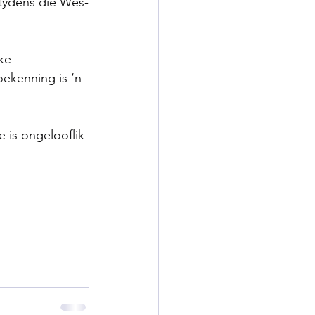
 tydens die Wes-
ke 
toekenning is ‘n 
 is ongelooflik 