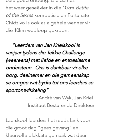
baie goed ontvang. Die dames 
het weer geseëvier in die 10km 
Battle 
of the Sexes
 kompetisie en Fortunate 
Chidzivo is ook as algehele wenner vir 
die 10km wedloop gekroon.
  "Leerders van Jan Krielskool is 
vanjaar tydens die Tekkie Challenge 
(weereens) met liefde en entoesiasme 
ondersteun.  Ons is dankbaar vir elke 
borg, deelnemer en die gemeenskap 
se omgee wat bydra tot ons leerders se 
sportontwikkeling” 
             -
 André van Wyk, Jan Kriel 
Instituut Besturende Direkteur
Laerskool leerders het reeds lank voor 
die groot dag “gees gevang” en 
kleurvolle plakkate gemaak wat deur 