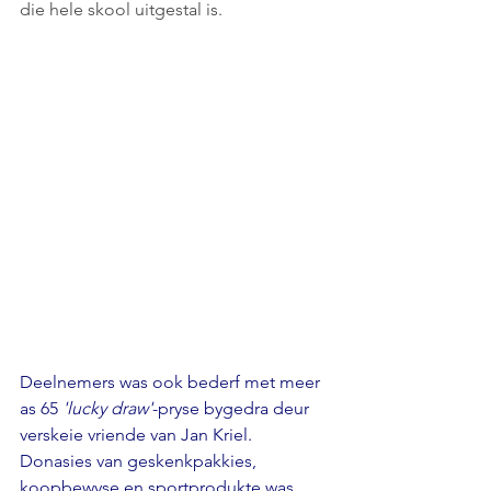
die hele skool uitgestal is. 
Deelnemers was ook bederf met meer 
as 65 
'lucky draw'
-pryse bygedra deur 
verskeie vriende van Jan Kriel. 
Donasies van geskenkpakkies, 
koopbewyse en sportprodukte was 