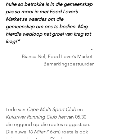
hulle so betrokke is in die gemeenskap 
pas so mooi in met Food Lover’s 
Market se waardes om die 
gemeenskap om ons te bedien. Mag 
hierdie wedloop net groei van krag tot 
krag!”
                                                        - 
Bianca Nel, Food Lover’s Market 
Bemarkingsbestuurder
Lede van 
Cape Multi Sport Club 
en 
Kuilsriver Running Club het
 van 05.30 
die oggend op die roetes reggestaan. 
Die nuwe 
10 Miler (
16km) roete is ook 