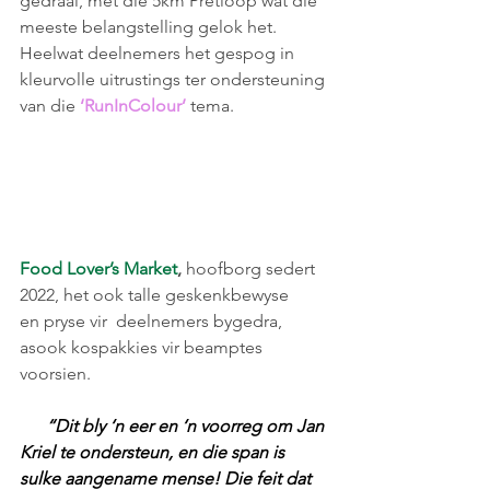
gedraai, met die 5km Pretloop wat die 
meeste belangstelling gelok het. 
Heelwat deelnemers het gespog in 
kleurvolle uitrustings ter ondersteuning 
van die 
‘RunInColour’
 tema. 
Food Lover’s Market
,
 hoofborg sedert 
2022, het ook talle geskenkbewyse 
en pryse vir  deelnemers bygedra, 
asook kospakkies vir beamptes 
voorsien. 
      “Dit bly ‘n eer en ‘n voorreg om Jan 
Kriel te ondersteun, en die span is 
sulke aangename mense! Die feit dat 