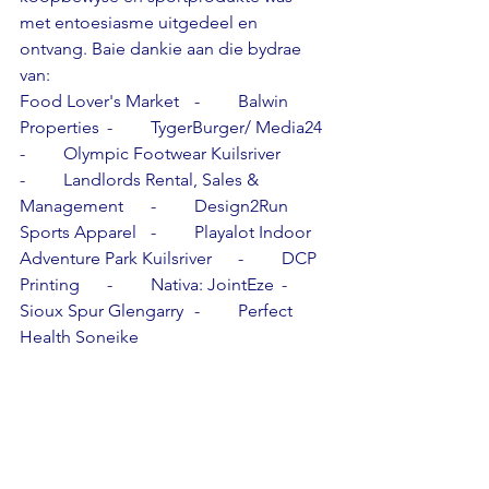
met entoesiasme uitgedeel en 
ontvang. Baie dankie aan die bydrae 
van:
Food Lover's Market	-	Balwin 
Properties	-	TygerBurger/ Media24	
-	Olympic Footwear Kuilsriver	
-	Landlords Rental, Sales & 
Management	-	Design2Run 
Sports Apparel	-	Playalot Indoor 
Adventure Park Kuilsriver	-	DCP 
Printing	-	Nativa: JointEze	-	
Sioux Spur Glengarry	-	Perfect 
Health Soneike