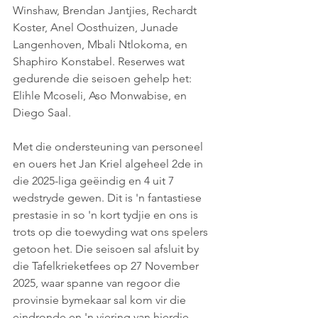
Winshaw, Brendan Jantjies, Rechardt 
Koster, Anel Oosthuizen, Junade 
Langenhoven, Mbali Ntlokoma, en 
Shaphiro Konstabel. Reserwes wat 
gedurende die seisoen gehelp het: 
Elihle Mcoseli, Aso Monwabise, en 
Diego Saal.
Met die ondersteuning van personeel 
en ouers het Jan Kriel algeheel 2de in 
die 2025-liga geëindig en 4 uit 7 
wedstryde gewen. Dit is 'n fantastiese 
prestasie in so 'n kort tydjie en ons is 
trots op die toewyding wat ons spelers 
getoon het. Die seisoen sal afsluit by 
die Tafelkrieketfees op 27 November 
2025, waar spanne van regoor die 
provinsie bymekaar sal kom vir die 
eindronde en 'n viering van hierdie 