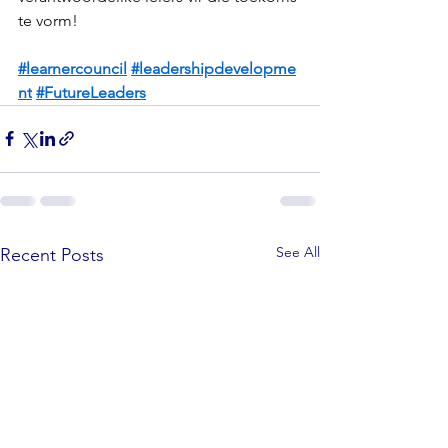
te vorm!
#learnercouncil
#leadershipdevelopme
nt
#FutureLeaders
See All
Recent Posts