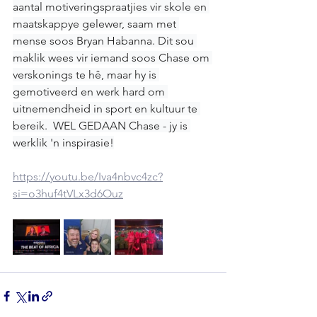
aantal motiveringspraatjies vir skole en 
maatskappye gelewer, saam met 
mense soos Bryan Habanna. Dit sou 
maklik wees vir iemand soos Chase om 
verskonings te hê, maar hy is 
gemotiveerd en werk hard om 
uitnemendheid in sport en kultuur te 
bereik.  WEL GEDAAN Chase - jy is 
werklik 'n inspirasie!
https://youtu.be/Iva4nbvc4zc?
si=o3huf4tVLx3d6Ouz