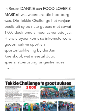
‘n Reuse 
DANKIE aan FOOD LOVER’S 
MARKET
 wat weereens die hoofborg 
was. Die Tekkie Challenge het vanjaar 
beslis uit sy ou nate gebars met sowat 
1 000 deelnemers meer as verlede jaar. 
Hierdie byeenkoms se inkomste word 
geoormerk vir sport en 
sportontwikkeling by die Jan 
Krielskool, wat meestal duur, 
spesialistoerusting vir gestremdes 
insluit. 