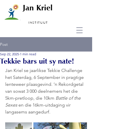
Jan Kriel
INSTITUUT
Post
Sep 22, 2025
1 min read
Tekkie bars uit sy nate!
Jan Kriel se jaarlikse Tekkie Challenge 
het Saterdag, 6 September in pragtige 
lenteweer plaasgevind. ’n Rekordgetal 
van sowat 3 000 deelnemers het die 
5km-pretloop, die 10km 
Battle of the 
Sexes
 en die 16km-uitdaging vir 
langasems aangedurf.