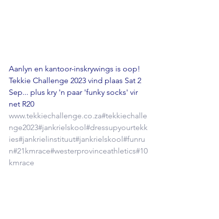
Aanlyn en kantoor-inskrywings is oop! 
Tekkie Challenge 2023 vind plaas Sat 2 
Sep... plus kry 'n paar 'funky socks' vir 
net R20 
www.tekkiechallenge.co.za
#tekkiechalle
nge2023
#jankrielskool
#dressupyourtekk
ies
#jankrielinstituut
#jankrielskool
#funru
n
#21kmrace
#westerprovinceathletics
#10
kmrace