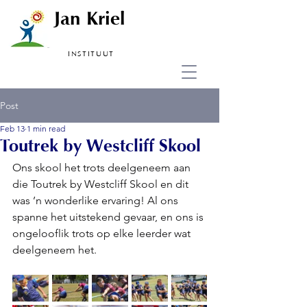
Jan Kriel
INSTITUUT
Post
Feb 13
1 min read
Toutrek by Westcliff Skool
Ons skool het trots deelgeneem aan 
die Toutrek by Westcliff Skool en dit 
was ’n wonderlike ervaring! Al ons 
spanne het uitstekend gevaar, en ons is 
ongelooflik trots op elke leerder wat 
deelgeneem het.