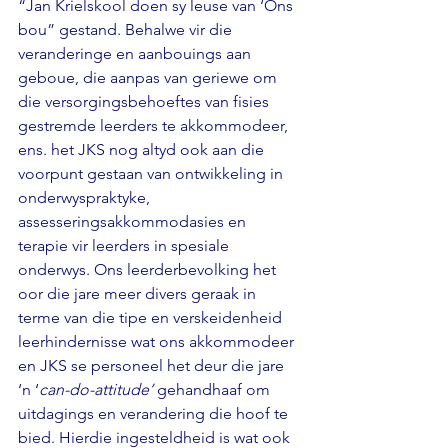
“Jan Krielskool doen sy leuse van ‘Ons 
bou” gestand. Behalwe vir die 
veranderinge en aanbouings aan 
geboue, die aanpas van geriewe om 
die versorgingsbehoeftes van fisies 
gestremde leerders te akkommodeer, 
ens. het JKS nog altyd ook aan die 
voorpunt gestaan van ontwikkeling in 
onderwyspraktyke, 
assesseringsakkommodasies en 
terapie vir leerders in spesiale 
onderwys. Ons leerderbevolking het 
oor die jare meer divers geraak in 
terme van die tipe en verskeidenheid 
leerhindernisse wat ons akkommodeer 
en JKS se personeel het deur die jare 
‘n ‘
can-do-attitude’
 gehandhaaf om 
uitdagings en verandering die hoof te 
bied. Hierdie ingesteldheid is wat ook 