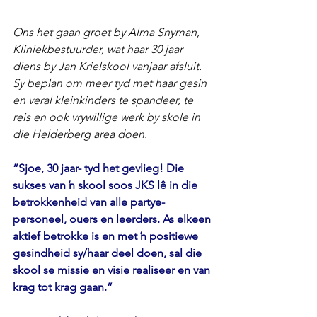
Ons het gaan groet by Alma Snyman, 
Kliniekbestuurder, wat haar 30 jaar 
diens by Jan Krielskool vanjaar afsluit. 
Sy beplan om meer tyd met haar gesin 
en veral kleinkinders te spandeer, te 
reis en ook vrywillige werk by skole in 
die Helderberg area doen.
“Sjoe, 30 jaar- tyd het gevlieg! Die 
sukses van ŉ skool soos JKS lê in die 
betrokkenheid van alle partye- 
personeel, ouers en leerders. As elkeen 
aktief betrokke is en met ŉ positiewe 
gesindheid sy/haar deel doen, sal die 
skool se missie en visie realiseer en van 
krag tot krag gaan.”