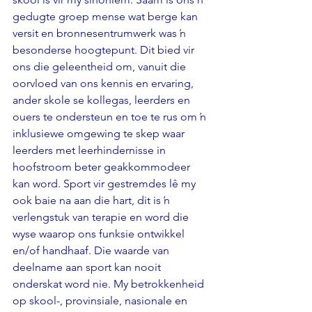
gedugte groep mense wat berge kan 
versit en bronnesentrumwerk was ŉ 
besonderse hoogtepunt. Dit bied vir 
ons die geleentheid om, vanuit die 
oorvloed van ons kennis en ervaring, 
ander skole se kollegas, leerders en 
ouers te ondersteun en toe te rus om ŉ 
inklusiewe omgewing te skep waar 
leerders met leerhindernisse in 
hoofstroom beter geakkommodeer 
kan word. Sport vir gestremdes lê my 
ook baie na aan die hart, dit is ŉ 
verlengstuk van terapie en word die 
wyse waarop ons funksie ontwikkel 
en/of handhaaf. Die waarde van 
deelname aan sport kan nooit 
onderskat word nie. My betrokkenheid 
op skool-, provinsiale, nasionale en 