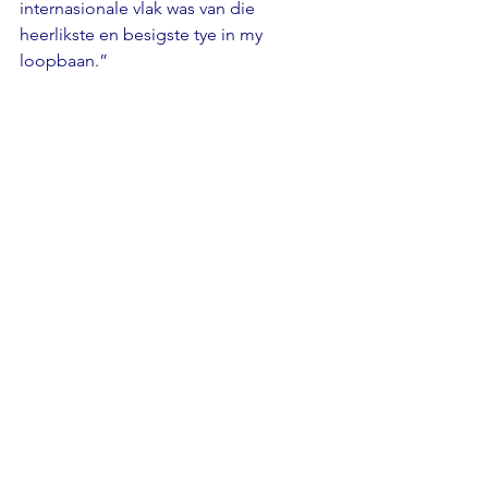
internasionale vlak was van die 
heerlikste en besigste tye in my 
loopbaan.”
“Ek is en bly onder die indruk daarvan 
dat ons op die skouers van reuse staan 
en dat elkeen van ons wat hier werk 
waardering moet hê vir die kollegas 
wat voor ons hier gewerk en die 
grondslag vir hierdie wonderlike skool 
gelê het. Ons moet ook onthou dat 
ons die verantwoordelikheid het om ŉ 
skool wat ŉ verskil maak na te laat vir 
kollegas wat, lank nadat ons weg is, 
hier gaan werk. Uiteindelik is die 
kollektiewe kennis en ervaring van ons 
personeel die grootste bate van ons 
skool.”