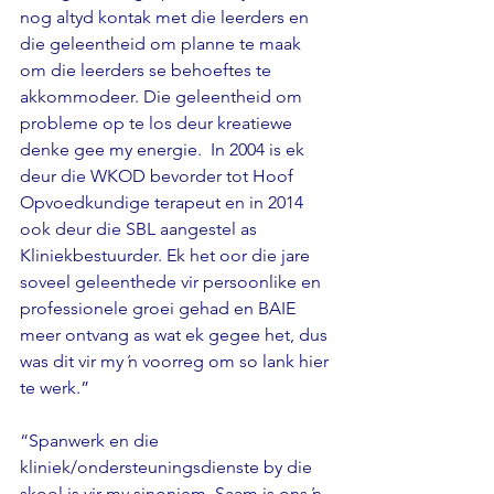
nog altyd kontak met die leerders en 
die geleentheid om planne te maak 
om die leerders se behoeftes te 
akkommodeer. Die geleentheid om 
probleme op te los deur kreatiewe 
denke gee my energie.  In 2004 is ek 
deur die WKOD bevorder tot Hoof 
Opvoedkundige terapeut en in 2014 
ook deur die SBL aangestel as 
Kliniekbestuurder. Ek het oor die jare 
soveel geleenthede vir persoonlike en 
professionele groei gehad en BAIE 
meer ontvang as wat ek gegee het, dus 
was dit vir my ŉ voorreg om so lank hier 
te werk.”
“Spanwerk en die 
kliniek/ondersteuningsdienste by die 
skool is vir my sinoniem. Saam is ons ŉ 