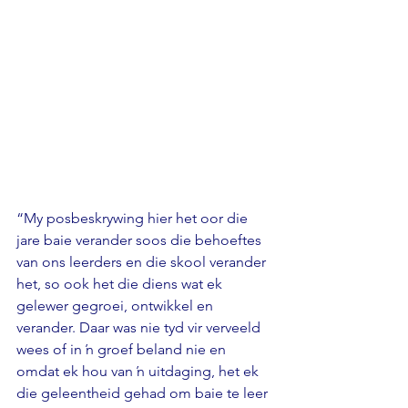
“My posbeskrywing hier het oor die 
jare baie verander soos die behoeftes 
van ons leerders en die skool verander 
het, so ook het die diens wat ek 
gelewer gegroei, ontwikkel en 
verander. Daar was nie tyd vir verveeld 
wees of in ŉ groef beland nie en 
omdat ek hou van ŉ uitdaging, het ek 
die geleentheid gehad om baie te leer 